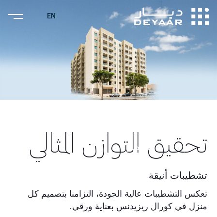
EN
كورال ريزيدنس
تحقيق التوازن المثالي
من ديار
تشطيبات أنيقة
تعكس التشطيبات عالية الجودة، التزامنا بتصميم كل
منزل في كورال ريزيدنس بعناية ورقي.