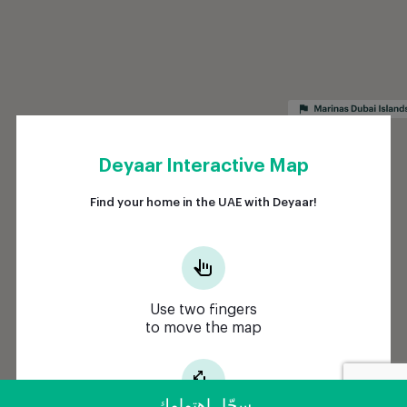
سجّل اهتمامك