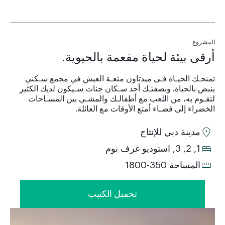
المشروع
أرقى بيئة لحياة مفعمة بالحيوية.
تمنحـك الحيـاة فـي ميدتاون متعـة العيش في مجمع سـكني
ينبض بالحياة. وبصفتـك أحد سـكان جنات سـيكون لديك الكثير
لتقـوم به، من اللعب مع أطفالـك والمشـي بين المسـاحات
الخضراء إلى قضـاء أمتع الأوقات مع العائلة.
مدينة دبي للإنتاج
1, 2, 3, استوديو غرف نوم
المساحة 350-1800
تحميل الكتيب