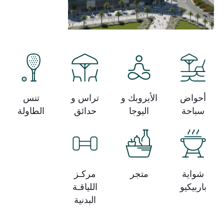
أحواض
الأيروبك و
تراس و
تنس
سباحة
اليوجا
حدائق
الطاولة
شواية
متجر
مركـز
باربيكيو
اللياقـة
البدنية