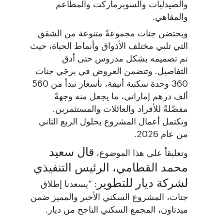
والصيدليات والسوبرماركت والمطاعم
والمقاهي.
ويحتضن جنات مجموعةً متنوعة من الشقق
التي تلبي مختلف الأذواق وأنماط الحياة، حيث
تم تصميمه بشكل مدروس حتى أدق
التفاصيل. وتتضمن العروض في برجَي جنات
360 وحدة سكنية أنيقة، بأسعار تبدأ من 560
ألف درهم إماراتي، ما يجعل منه وجهةً
مفضّلةً للأفراد والعائلات والمستثمرين.
وتكتمل أعمال المشروع بحلول الربع الثاني
من عام 2026.
قال سعيد
وتعليقاً على هذا الموضوع،
محمد القطامي، الرئيس التنفيذي
لشركة ديار للتطوير
: “يسعدنا إطلاق
جنات، المشروع السكني الأخير والمميز ضمن
ميدتاون، المجمع السكني الناجح من ديار.