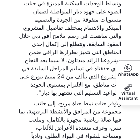
وتسلط الوحدات السكنية المميزة في جنات
الضوء على جهود ديار المتواصلة لضمان
مستويات متفوقة من الجودة والتصميم
المبتكر والاهتمام بمختلف تفاصيل المشروع،
والتي ساهمت في رسم ملامح أفق دبي خلال
العقود السابقة. ونتطلع إلى إكمال إحدى
المناطق التي تتميز بطرازها الراقي ضمن
مشروعنا الرائد ميدتاون، لا سيما بعد النجاح
الذي حققناه في تسليم المراحل السابقة في
WhatsApp
المشروع الذي يتألف من 24 مبنىً تتوزع على
ست مناطق، مع الالتزام بمستوى الجودة
ومواعيد التسليم التي تشتهر بها ديار”.
Virtual
Assistant
ويوفر جنات نمط حياة مريح، إلى جانب
مجموعة من المرافق والأنشطة الترفيهية، بما
فيها صالة رياضية مجهزة بالكامل، وملعب
تنس، وغرف متعددة الأغراض للألعاب،
ومساحة للشواء في الهواء الطلق، ونادياً